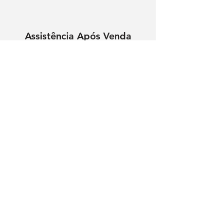
Assistência Após Venda
Tem dúvidas? Nós
contactamos.
Nome
Contacto Telefónico
Enviar