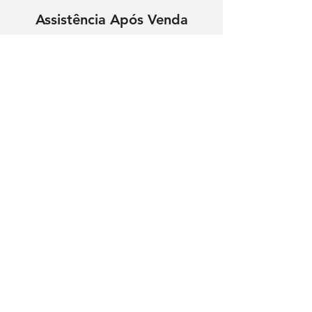
Assistência Após Venda
Tem dúvidas? Nós
contactamos.
Nome
Contacto Telefónico
Enviar