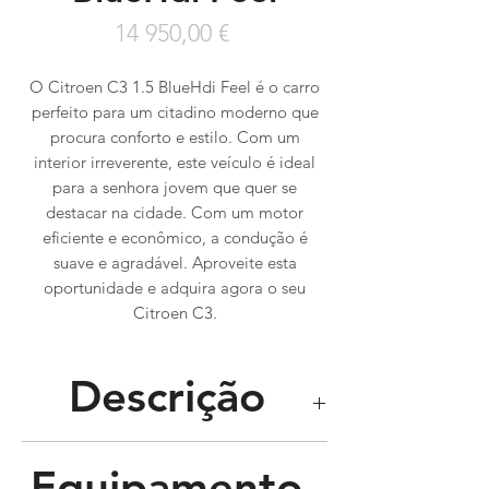
Preço
14 950,00 €
O Citroen C3 1.5 BlueHdi Feel é o carro
perfeito para um citadino moderno que
procura conforto e estilo. Com um
interior irreverente, este veículo é ideal
para a senhora jovem que quer se
destacar na cidade. Com um motor
eficiente e econômico, a condução é
suave e agradável. Aproveite esta
oportunidade e adquira agora o seu
Citroen C3.
Descrição
Equipamento
Ano de Registo
2018